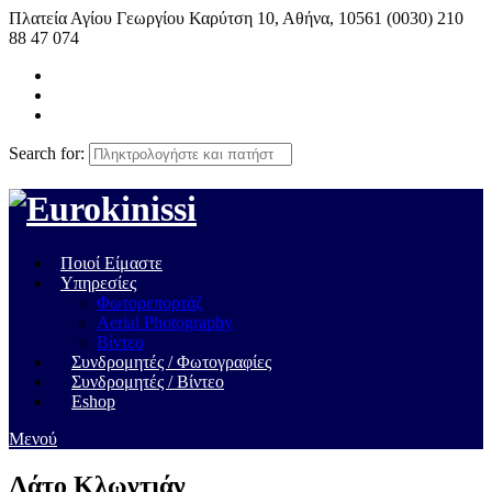
Πλατεία Αγίου Γεωργίου Καρύτση 10, Αθήνα, 10561
(0030) 210
88 47 074
Search for:
Ποιοί Είμαστε
Υπηρεσίες
Φωτορεπορτάζ
Aerial Photography
Βίντεο
Συνδρομητές / Φωτογραφίες
Συνδρομητές / Βίντεο
Eshop
Μενού
Λάτο Κλωντιάν