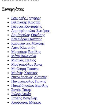
Συνεργάτες
Βακιρλής Γρηγόρης
Βιλανάκης Κώστας
Γιώργος Κονταρίνης
Δημητρόπουλος Σωτήρης
Δημόπουλος Θανάσης
Καλλιάρας Θανάσης
Καραγιάννης Μιχάλης
Λάτο Κλωντιάν
Μαρούκας Βασίλης
Μένη Βαλεντίνα
Μισίνας Στέλιος
Μοσχοπούλου Άννα
Μπόλαρη Τατιάνα
Μπόνης Χρήστος
Νικολόπουλος Αντώνης
Παναγόπουλος Γιάννης
Παπαδόπουλος Βασίλης
Σαγιάς Τάκης
Σιώρη Λυδία
Στόλης Βαγγέλης
Χουζούρης Μάρκος