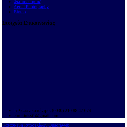
Φωτορεπορτάζ
Aerial Photography
Βίντεο
Στοιχεία Επικοινωνίας
Τηλεφωνικό κέντρο: (0030) 210 88 47 074
eurokinissi1@gmail.com
Κατασκευή Ιστοσελίδων Quadraweb