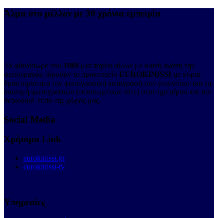
Άλμα στο μέλλον με 30 χρόνια εμπειρία
Το φθινόπωρο του
1989
μια παρέα φίλων με κοινή αγάπη την
φωτογραφία, ίδρυσαν το πρακτορείο
EUROKINISSI
με κύρια
δραστηριότητα την φωτογραφική καταγραφή των γεγονότων και τη
διανομή φωτογραφιών (εκτυπωμένων τότε) στον ημερήσιο και τον
περιοδικό Τύπο της χώρας μας.
Social Media
Χρήσιμα Link
eurokinissi.gr
eurokinissi-tv
Υπηρεσίες