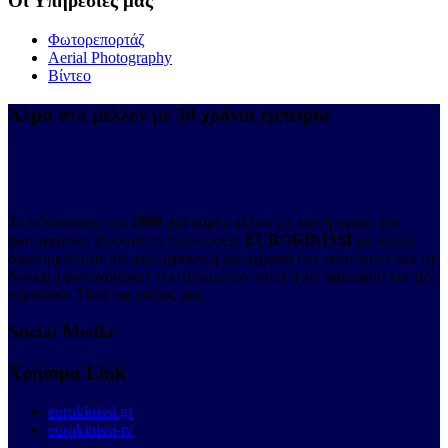
Οι Υπηρεσίες μας
Φωτορεπορτάζ
Aerial Photography
Βίντεο
Άλμα στο μέλλον με 30 χρόνια εμπειρία
Το φθινόπωρο του
1989
μια παρέα φίλων με κοινή αγάπη την
φωτογραφία, ίδρυσαν το πρακτορείο
EUROKINISSI
με κύρια
δραστηριότητα την φωτογραφική καταγραφή των γεγονότων και τη
διανομή φωτογραφιών (εκτυπωμένων τότε) στον ημερήσιο και τον
περιοδικό Τύπο της χώρας μας.
Social Media
Χρήσιμα Link
eurokinissi.gr
eurokinissi-tv