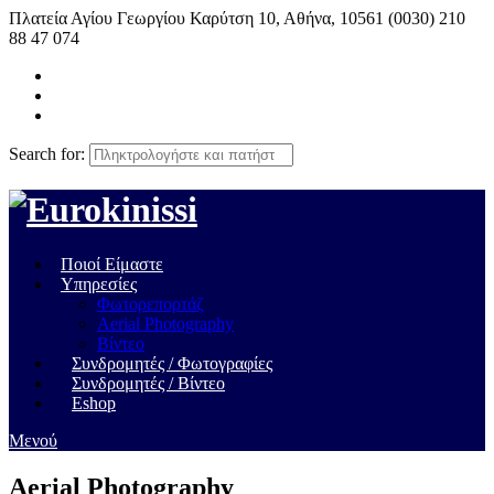
Πλατεία Αγίου Γεωργίου Καρύτση 10, Αθήνα, 10561
(0030) 210
88 47 074
Search for:
Ποιοί Είμαστε
Υπηρεσίες
Φωτορεπορτάζ
Aerial Photography
Βίντεο
Συνδρομητές / Φωτογραφίες
Συνδρομητές / Βίντεο
Eshop
Μενού
Aerial Photography