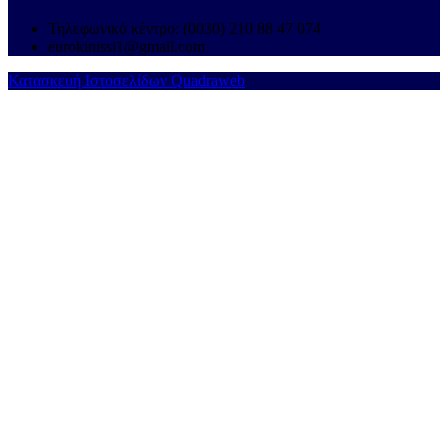
Τηλεφωνικό κέντρο: (0030) 210 88 47 074
eurokinissi1@gmail.com
Κατασκευή Ιστοσελίδων Quadraweb