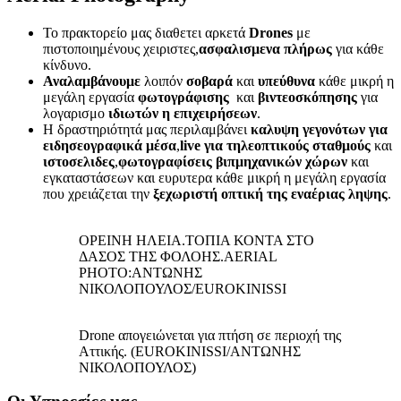
Το πρακτορείο μας διαθετει αρκετά
Drones
με
πιστοποιημένους χειριστες,
ασφαλισμενα πλήρως
για κάθε
κίνδυνο.
Αναλαμβάνουμε
λοιπόν
σοβαρά
και
υπεύθυνα
κάθε μικρή η
μεγάλη εργασία
φωτογράφισης
και
βιντεοσκόπησης
για
λογαρισμο
ιδιωτών η επιχειρήσεων
.
Η δραστηριότητά μας περιλαμβάνει
καλυψη γεγονότων για
ειδησεογραφικά μέσα
,
live για τηλεοπτικούς σταθμούς
και
ιστοσελιδες
,
φωτογραφίσεις βιπμηχανικών χώρων
και
εγκαταστάσεων και ευρυτερα κάθε μικρή η μεγάλη εργασία
που χρειάζεται την
ξεχωριστή οπτική της εναέριας ληψης
.
ΟΡΕΙΝΗ ΗΛΕΙΑ.ΤΟΠΙΑ ΚΟΝΤΑ ΣΤΟ
ΔΑΣΟΣ ΤΗΣ ΦΟΛΟΗΣ.AERIAL
PHOTO:ΑΝΤΩΝΗΣ
ΝΙΚΟΛΟΠΟΥΛΟΣ/EUROKINISSI
Drone απογειώνεται για πτήση σε περιοχή της
Αττικής. (EUROKINISSI/ΑΝΤΩΝΗΣ
ΝΙΚΟΛΟΠΟΥΛΟΣ)